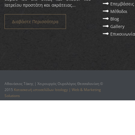
Επεμβάσεις
Ιατρείου προστάτη και ακράτειας...
Μέθοδοι
Blog
Διαβάστε Περισσότερα
Gallery
Επικοινωνί
Αθανάσιος Τάκης | Χειρουργός Ουρολόγος Θεσσαλονίκη ©
2015
Κατασκευή ιστοσελίδων Istology | Web & Marketing
Solutions