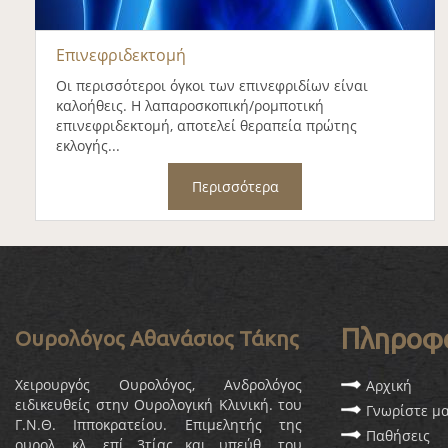
Επινεφριδεκτομή
Οι περισσότεροι όγκοι των επινεφριδίων είναι
καλοήθεις. Η λαπαροσκοπική/ρομποτική
επινεφριδεκτομή, αποτελεί θεραπεία πρώτης
εκλογής...
Περισσότερα
Πληροφ
Ουρολόγος Αθανάσιος Τάκης
Χειρουργός Ουρολόγος, Ανδρολόγος
Αρχική
ειδικευθείς στην Ουρολογική Κλινική. του
Γνωρίστε μ
Γ.Ν.Θ. Ιπποκρατείου. Επιμελητής της
Παθήσεις
ουρολ. κλ. επί 3τίας και υπεύθ. του