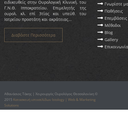
ειδικευθείς στην Ουρολογική Κλινική. του
Γνωρίστε μ
Γ.Ν.Θ. Ιπποκρατείου. Επιμελητής της
Παθήσεις
ουρολ. κλ. επί 3τίας και υπεύθ. του
Επεμβάσεις
Ιατρείου προστάτη και ακράτειας...
Μέθοδοι
Blog
Διαβάστε Περισσότερα
Gallery
Επικοινωνί
Αθανάσιος Τάκης | Χειρουργός Ουρολόγος Θεσσαλονίκη ©
2015
Κατασκευή ιστοσελίδων Istology | Web & Marketing
Solutions