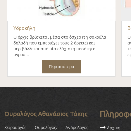
Υδροκήλη
Β
Ο όρχις βρίσκεται μέσα στο όσχεο (τη σακούλα
Ο
δηλαδή που εμπεριέχει τους 2 όρχεις) και
α
περιβάλλεται από μία ελάχιστη ποσότητα
τ
υγρού...
ε
Περισσότερα
Πληροφ
Ουρολόγος Αθανάσιος Τάκης
Χειρουργός Ουρολόγος, Ανδρολόγος
Αρχική