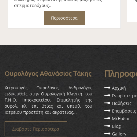
σπερματοδόχους...
Περισσότερα
Πληροφ
Ουρολόγος Αθανάσιος Τάκης
Χειρουργός Ουρολόγος, Ανδρολόγος
Αρχική
ειδικευθείς στην Ουρολογική Κλινική. του
Γνωρίστε μ
Γ.Ν.Θ. Ιπποκρατείου. Επιμελητής της
Παθήσεις
ουρολ. κλ. επί 3τίας και υπεύθ. του
Επεμβάσεις
Ιατρείου προστάτη και ακράτειας...
Μέθοδοι
Blog
Διαβάστε Περισσότερα
Gallery