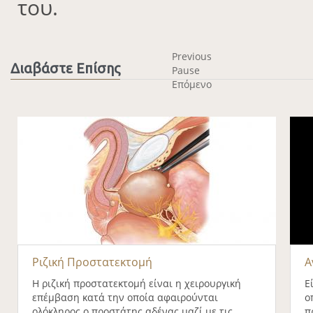
του.
Previous
Διαβάστε Επίσης
Pause
Επόμενο
Ριζική Προστατεκτομή
Α
Η ριζική προστατεκτομή είναι η χειρουργική
Ε
επέμβαση κατά την οποία αφαιρούνται
ο
ολόκληρος ο προστάτης αδένας μαζί με τις
π