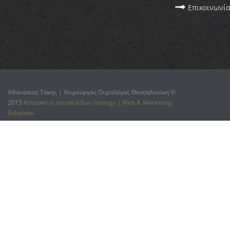
Επικοινωνί
Αθανάσιος Τάκης | Χειρουργός Ουρολόγος Θεσσαλονίκη ©
2015
Κατασκευή ιστοσελίδων Istology | Web & Marketing
Solutions