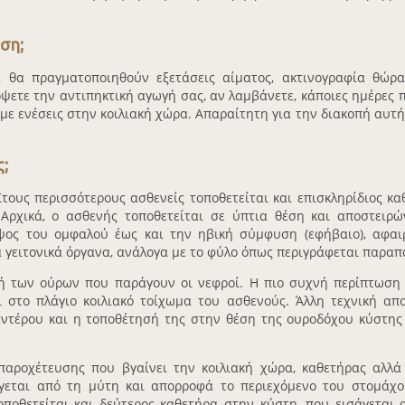
αση;
 θα πραγματοποιηθούν εξετάσεις αίματος, ακτινογραφία θώρα
ψετε την αντιπηκτική αγωγή σας, αν λαμβάνετε, κάποιες ημέρες 
με ενέσεις στην κοιλιακή χώρα. Απαραίτητη για την διακοπή αυτή
ς;
Στους περισσότερους ασθενείς τοποθετείται και επισκληρίδιος κα
ρχικά, ο ασθενής τοποθετείται σε ύπτια θέση και αποστειρώ
ψος του ομφαλού έως και την ηβική σύμφυση (εφήβαιο), αφαι
α γειτονικά όργανα, ανάλογα με το φύλο όπως περιγράφεται παραπ
ή των ούρων που παράγουν οι νεφροί. Η πιο συχνή περίπτωση 
 στο πλάγιο κοιλιακό τοίχωμα του ασθενούς. Άλλη τεχνική απο
εντέρου και η τοποθέτησή της στην θέση της ουροδόχου κύστης
παροχέτευσης που βγαίνει την κοιλιακή χώρα, καθετήρας αλλά 
άγεται από τη μύτη και απορροφά το περιεχόμενο του στομάχο
ποθετείται και δεύτερος καθετήρα στην κύστη, που εισάγεται 