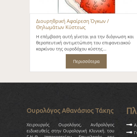
Διουρηθρική Αφαίρεση Όγκων /
Θηλωμάτων Κύστεως
Η επέμβαση αυτή γίνεται για την διάγνωση και
θεραπευτική αντιμετώπιση του επιφανειακού
καρκίνου της ουροδόχου κύστης...
Περισσότερα
Πλ
Ουρολόγος Αθανάσιος Τάκης
Χειρουργός Ουρολόγος, Ανδρολόγος
Α
ειδικευθείς στην Ουρολογική Κλινική. του
Γ
Γ.Ν.Θ. Ιπποκρατείου. Επιμελητής της