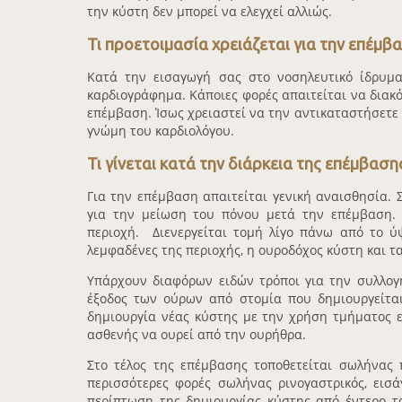
την κύστη δεν μπορεί να ελεγχεί αλλιώς.
Τι προετοιμασία χρειάζεται για την επέμβ
Κατά την εισαγωγή σας στο νοσηλευτικό ίδρυμα
καρδιογράφημα. Κάποιες φορές απαιτείται να διακό
επέμβαση. Ίσως χρειαστεί να την αντικαταστήσετε 
γνώμη του καρδιολόγου.
Τι γίνεται κατά την διάρκεια της επέμβαση
Για την επέμβαση απαιτείται γενική αναισθησία. 
για την μείωση του πόνου μετά την επέμβαση. Α
περιοχή. Διενεργείται τομή λίγο πάνω από το ύ
λεμφαδένες της περιοχής, η ουροδόχος κύστη και τ
Υπάρχουν διαφόρων ειδών τρόποι για την συλλογ
έξοδος των ούρων από στομία που δημιουργείται
δημιουργία νέας κύστης με την χρήση τμήματος 
ασθενής να ουρεί από την ουρήθρα.
Στο τέλος της επέμβασης τοποθετείται σωλήνας 
περισσότερες φορές σωλήνας ρινογαστρικός, εισ
περίπτωση της δημιουργίας κύστης από έντερο το