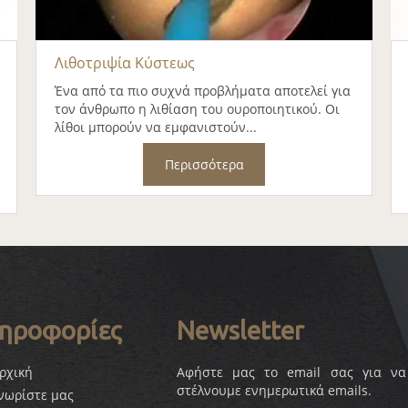
Λιθοτριψία Κύστεως
Ένα από τα πιο συχνά προβλήματα αποτελεί για
τον άνθρωπο η λιθίαση του ουροποιητικού. Οι
λίθοι μπορούν να εμφανιστούν...
Περισσότερα
ηροφορίες
Newsletter
ρχική
Αφήστε μας το email σας για να
στέλνουμε ενημερωτικά emails.
νωρίστε μας