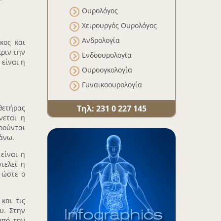
Ουρολόγος
Χειρουργός Ουρολόγος
Ανδρολογία
κος και
πριν την
Ενδοουρολογία
 είναι η
Ουροογκολογία
Γυναικοουρολογία
θετήρας
Τηλ: 231 0 227 145
νεται η
ρούνται
άνω.
είναι η
τελεί η
 ώστε ο
και τις
υ. Στην
από την