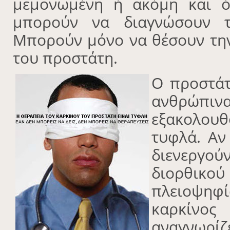
μεμονωμένη ή ακόμη και ό
μπορούν να διαγνώσουν τ
Μπορούν μόνο να θέσουν τη
του προστάτη.
Ο προστάτ
ανθρώπιν
εξακολου
τυφλά. Αν
διενεργού
διορθικο
πλειοψη
καρκίν
αναγνωρί