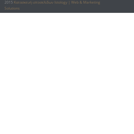
2015
Κατασκευή ιστοσελίδων Istology | Web & Marketing
Solutions